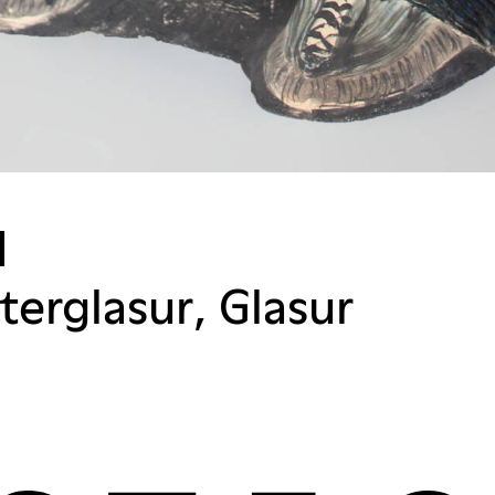
l
erglasur, Glasur