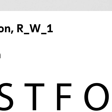
tion, R_W_1
m